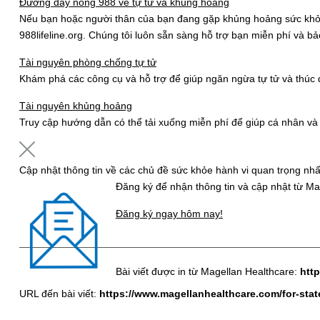
Đường dây nóng 988 về tự tử và khủng hoảng
Nếu bạn hoặc người thân của bạn đang gặp khủng hoảng sức khỏe t
988lifeline.org. Chúng tôi luôn sẵn sàng hỗ trợ bạn miễn phí và bả
Tài nguyên phòng chống tự tử
Khám phá các công cụ và hỗ trợ để giúp ngăn ngừa tự tử và thúc đ
Tài nguyên khủng hoảng
Truy cập hướng dẫn có thể tải xuống miễn phí để giúp cá nhân v
Cập nhật thông tin về các chủ đề sức khỏe hành vi quan trọng nhấ
Đăng ký để nhận thông tin và cập nhật từ Mag
Đăng ký ngay hôm nay!
Bài viết được in từ Magellan Healthcare:
htt
URL đến bài viết:
https://www.magellanhealthcare.com/for-stat