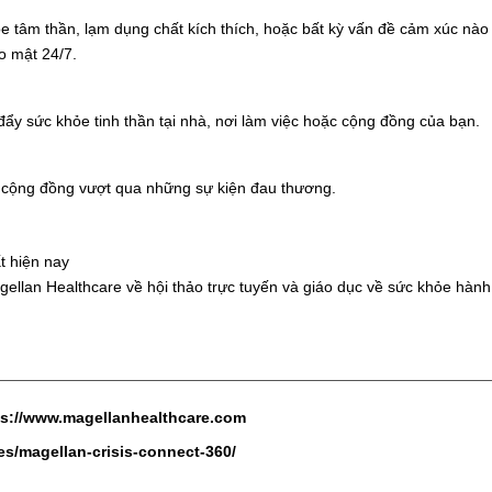
âm thần, lạm dụng chất kích thích, hoặc bất kỳ vấn đề cảm xúc nào k
o mật 24/7.
ẩy sức khỏe tinh thần tại nhà, nơi làm việc hoặc cộng đồng của bạn.
à cộng đồng vượt qua những sự kiện đau thương.
t hiện nay
ellan Healthcare về hội thảo trực tuyến và giáo dục về sức khỏe hành 
ps://www.magellanhealthcare.com
es/magellan-crisis-connect-360/