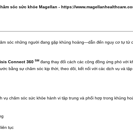
Chăm sóc sức khỏe Magellan -
https://www.magellanhealthcare.c
hăm sóc những người đang gặp khủng hoảng—dẫn đến nguy cơ tự tử cao
SM
isis Connect 360
đang thay đổi cách các cộng đồng ứng phó với 
ớc bằng sự chăm sóc kịp thời, theo dõi, kết nối với các dịch vụ và tập
ch vụ chăm sóc sức khỏe hành vi tập trung và phối hợp trong khủng ho
ng
iên tục