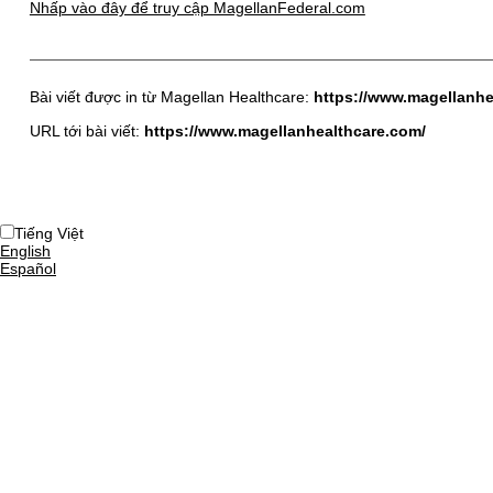
Nhấp vào đây để truy cập MagellanFederal.com
Bài viết được in từ Magellan Healthcare:
https://www.magellanhe
URL tới bài viết:
https://www.magellanhealthcare.com/
Tiếng Việt
English
Español