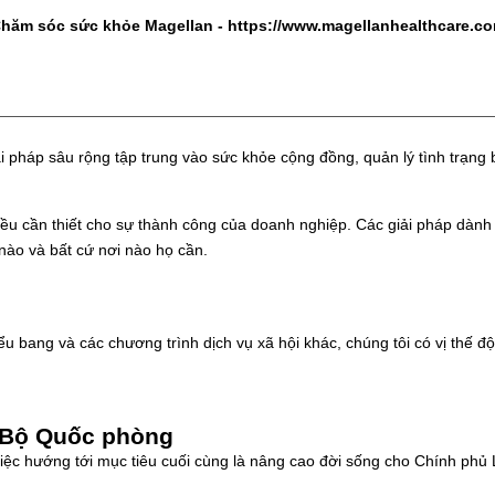
Chăm sóc sức khỏe Magellan -
https://www.magellanhealthcare.c
 pháp sâu rộng tập trung vào sức khỏe cộng đồng, quản lý tình trạng
điều cần thiết cho sự thành công của doanh nghiệp. Các giải pháp dành
 nào và bất cứ nơi nào họ cần.
ểu bang và các chương trình dịch vụ xã hội khác, chúng tôi có vị thế 
à Bộ Quốc phòng
iệc hướng tới mục tiêu cuối cùng là nâng cao đời sống cho Chính phủ 