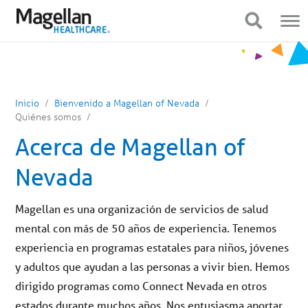
Estás
Navegación
en
móvil
Mostrar navegación
Mostrar navegación
el
menú
principal.
Haga
clic
para
ir
al
Inicio
Bienvenido a Magellan of Nevada
contenido
Quiénes somos
Acerca de Magellan of
Nevada
Magellan es una organización de servicios de salud
mental con más de 50 años de experiencia. Tenemos
experiencia en programas estatales para niños, jóvenes
y adultos que ayudan a las personas a vivir bien. Hemos
dirigido programas como Connect Nevada en otros
estados durante muchos años. Nos entusiasma aportar