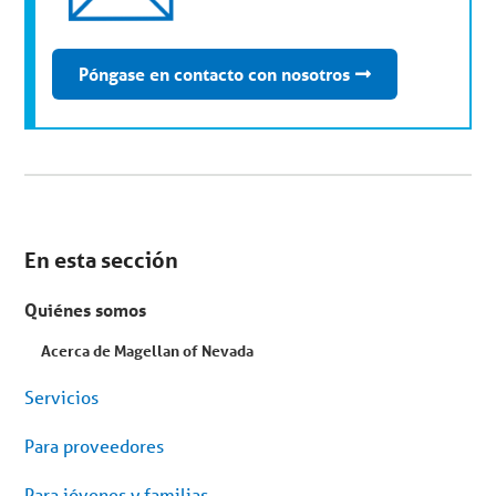
Póngase en contacto con nosotros
Se
encuentra
En esta sección
en
el
menú
Quiénes somos
secundario.
Saltar
al
Acerca de Magellan of Nevada
contenido
del
Servicios
artículo
Para proveedores
Para jóvenes y familias