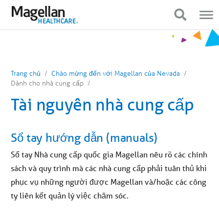
Bạn
Điều
đang
hướng
Hiển thị điều hướng
Hiển thị điều hướng
ở
di
menu
động
chính.
Nhấp
để
bỏ
qua
nội
Trang chủ
Chào mừng đến với Magellan của Nevada
dung
Dành cho nhà cung cấp
Tài nguyên nhà cung cấp
Sổ tay hướng dẫn (manuals)
Sổ tay Nhà cung cấp quốc gia Magellan nêu rõ các chính
sách và quy trình mà các nhà cung cấp phải tuân thủ khi
phục vụ những người được Magellan và/hoặc các công
ty liên kết quản lý việc chăm sóc.