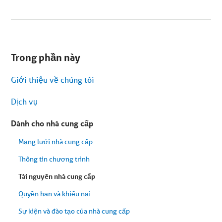
Bạn
đang
Trong phần này
ở
menu
phụ.
Giới thiệu về chúng tôi
Bỏ
qua
nội
Dịch vụ
dung
bài
viết
Dành cho nhà cung cấp
Mạng lưới nhà cung cấp
Thông tin chương trình
Tài nguyên nhà cung cấp
Quyền hạn và khiếu nại
Sự kiện và đào tạo của nhà cung cấp