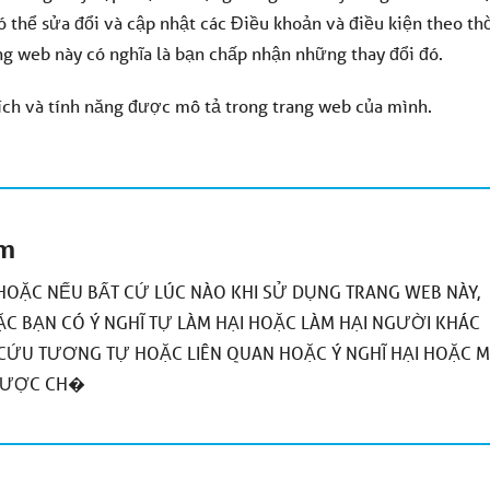
ó thể sửa đổi và cập nhật các Điều khoản và điều kiện theo th
ng web này có nghĩa là bạn chấp nhận những thay đổi đó.
ích và tính năng được mô tả trong trang web của mình.
ệm
OẶC NẾU BẤT CỨ LÚC NÀO KHI SỬ DỤNG TRANG WEB NÀY,
C BẠN CÓ Ý NGHĨ TỰ LÀM HẠI HOẶC LÀM HẠI NGƯỜI KHÁC
 CỨU TƯƠNG TỰ HOẶC LIÊN QUAN HOẶC Ý NGHĨ HẠI HOẶC M
 ĐƯỢC CH�