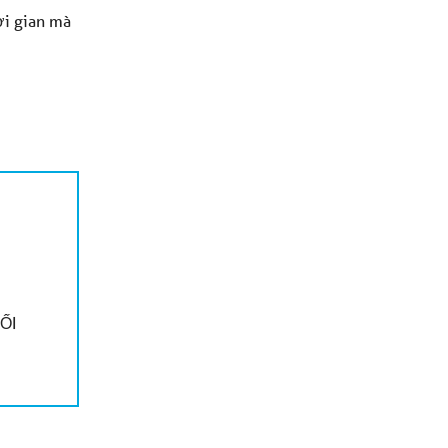
ời gian mà
ỐI