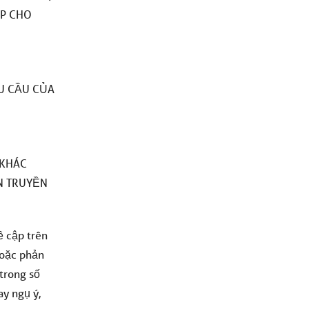
ỢP CHO
U CẦU CỦA
 KHÁC
N TRUYỀN
ề cập trên
hoặc phản
trong số
ay ngụ ý,