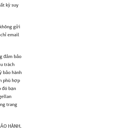
ất kỳ suy
 không gửi
 chỉ email
ông đảm bảo
ịu trách
kỳ bảo hành
nh phù hợp
o đó bạn
gellan
ụng trang
BẢO HÀNH,