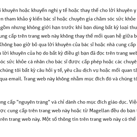
i khuyên hoặc khuyến nghị y tế hoặc thay thế cho lời khuyên y
n tham khảo ý kiến bác sĩ hoặc chuyên gia chăm sóc sức khỏe
gồm nhưng không giới hạn trước khi bạn dùng bất kỳ loại th
ung cấp trên trang web này không thay thế mối quan hệ giữa 
Không bao giờ bỏ qua lời khuyên của bác sĩ hoặc nhà cung cấp
 lời khuyên của họ do bất kỳ điều gì bạn đã đọc trên trang we
sóc sức khỏe cá nhân cho bác sĩ được cấp phép hoặc các chuy
chúng tôi bất kỳ câu hỏi y tế, yêu cầu dịch vụ hoặc mối quan 
ị qua email. Trang web này không nhằm mục đích đó và chúng t
cung cấp "nguyên trạng" và chỉ dành cho mục đích giáo dục. Vi
ợc cung cấp trên trang web này hoặc từ Magellan đều do bạn t
trên trang web này. Một số thông tin trên trang web này có thể 