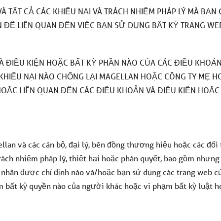
VÀ TẤT CẢ CÁC KHIẾU NẠI VÀ TRÁCH NHIỆM PHÁP LÝ MÀ BẠN
ẤN ĐỀ LIÊN QUAN ĐẾN VIỆC BẠN SỬ DỤNG BẤT KỲ TRANG WE
 ĐIỀU KIỆN HOẶC BẤT KỲ PHẦN NÀO CỦA CÁC ĐIỀU KHOẢN
KHIẾU NẠI NÀO CHỐNG LẠI MAGELLAN HOẶC CÔNG TY MẸ H
HOẶC LIÊN QUAN ĐẾN CÁC ĐIỀU KHOẢN VÀ ĐIỀU KIỆN HOẶC
lan và các cán bộ, đại lý, bên đồng thương hiệu hoặc các đối 
rách nhiệm pháp lý, thiệt hại hoặc phán quyết, bao gồm nhưng
cá nhân được chỉ định nào và/hoặc bạn sử dụng các trang web c
m bất kỳ quyền nào của người khác hoặc vi phạm bất kỳ luật h