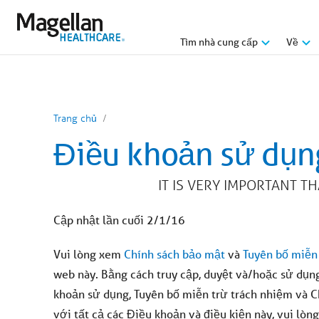
Bạn
đang
ở
menu
Tìm nhà cung cấp
Về
chính.
Nhấp
để
bỏ
qua
nội
dung
Trang chủ
Điều khoản sử dụn
IT IS VERY IMPORTANT 
Cập nhật lần cuối 2/1/16
Vui lòng xem
Chính sách bảo mật
và
Tuyên bố miễn
web này. Bằng cách truy cập, duyệt và/hoặc sử dụng
khoản sử dụng, Tuyên bố miễn trừ trách nhiệm và C
với tất cả các Điều khoản và điều kiện này, vui lòn