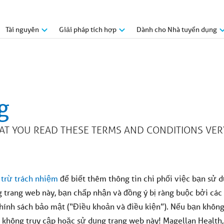
Tài nguyên
Giải pháp tích hợp
Dành cho Nhà tuyển dụng
g
THAT YOU READ THESE TERMS AND CONDITIONS VER
 trừ trách nhiệm
để biết thêm thông tin chi phối việc bạn sử 
 trang web này, bạn chấp nhận và đồng ý bị ràng buộc bởi các
hính sách bảo mật (“Điều khoản và điều kiện”). Nếu bạn khôn
g không truy cập hoặc sử dụng trang web này! Magellan Health, 