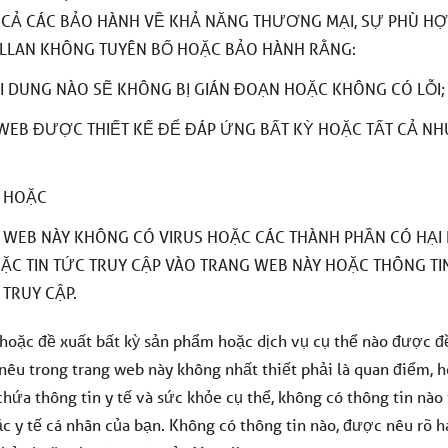
T CẢ CÁC BẢO HÀNH VỀ KHẢ NĂNG THƯƠNG MẠI, SỰ PHÙ H
ELLAN KHÔNG TUYÊN BỐ HOẶC BẢO HÀNH RẰNG:
I DUNG NÀO SẼ KHÔNG BỊ GIÁN ĐOẠN HOẶC KHÔNG CÓ LỖI;
WEB ĐƯỢC THIẾT KẾ ĐỂ ĐÁP ỨNG BẤT KỲ HOẶC TẤT CẢ NH
; HOẶC
 WEB NÀY KHÔNG CÓ VIRUS HOẶC CÁC THÀNH PHẦN CÓ HẠI
ẶC TIN TỨC TRUY CẬP VÀO TRANG WEB NÀY HOẶC THÔNG TI
TRUY CẬP.
 hoặc đề xuất bất kỳ sản phẩm hoặc dịch vụ cụ thể nào được đ
nêu trong trang web này không nhất thiết phải là quan điểm, 
hứa thông tin y tế và sức khỏe cụ thể, không có thông tin nào 
c y tế cá nhân của bạn. Không có thông tin nào, được nêu rõ h