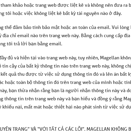
 tham khảo hoặc trang web được liệt kê và không nên đưa ra b
ng tôi hoặc việc không liệt kê bất kỳ tài nguyên nào ở đây.
ng thể đảm bảo tính bảo mật hoặc an toàn của email. Vui lòng
ỳ địa chỉ email nào trên trang web này. Bằng cách cung cấp địa
ng tôi trả lời bạn bằng email.
 đầy đủ và hiện tại vào trang web này, tuy nhiên, Magellan kh
ộ tin cậy của bất kỳ thông tin nào trên trang web này, không ch
 kết quả thu được từ việc sử dụng thông tin đó và lên án bất 
ác hoặc toàn bộ thông tin đó trên trang web của mình hoặc tí
này, bạn thừa nhận rằng bạn là người nhận thông tin này và d
g thông tin trên trang web này và bạn hiểu và đồng ý rằng Ma
 khiếu nại, mất mát hoặc thiệt hại nào phát sinh từ việc sử d
YÊN TRẠNG” VÀ “VỚI TẤT CẢ CÁC LỖI”. MAGELLAN KHÔNG 