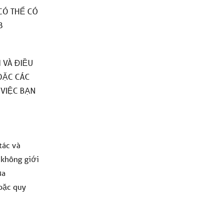
 CÓ THỂ CÓ
B
 VÀ ĐIỀU
OẶC CÁC
 VIỆC BẠN
tác và
 không giới
ủa
oặc quy