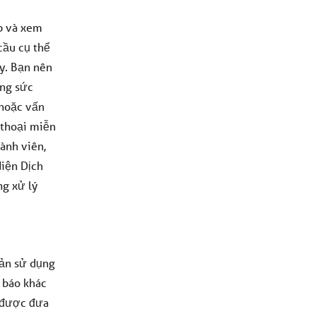
p và xem
cầu cụ thể
y. Bạn nên
ạng sức
 hoặc vấn
 thoại miễn
ành viên,
diện Dịch
ng xử lý
oản sử dụng
g báo khác
u được đưa