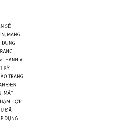
AN SẼ
IÊN, MANG
Ử DỤNG
TRANG
ẶC HÀNH VI
T KỲ
NÀO TRANG
UAN ĐẾN
, MẤT
 PHẠM HỢP
ẾU ĐÃ
ÁP DỤNG