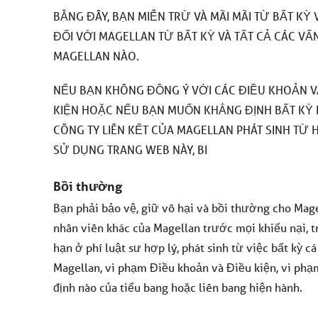
BẰNG ĐÂY, BẠN MIỄN TRỪ VÀ MÃI MÃI TỪ BẤT KỲ 
ĐỐI VỚI MAGELLAN TỪ BẤT KỲ VÀ TẤT CẢ CÁC V
MAGELLAN NÀO.
NẾU BẠN KHÔNG ĐỒNG Ý VỚI CÁC ĐIỀU KHOẢN VÀ
KIỆN HOẶC NẾU BẠN MUỐN KHẲNG ĐỊNH BẤT KỲ 
CÔNG TY LIÊN KẾT CỦA MAGELLAN PHÁT SINH TỪ 
SỬ DỤNG TRANG WEB NÀY, BI
Bồi thường
Bạn phải bảo vệ, giữ vô hại và bồi thường cho Magel
nhân viên khác của Magellan trước mọi khiếu nại, t
hạn ở phí luật sư hợp lý, phát sinh từ việc bất kỳ 
Magellan, vi phạm Điều khoản và Điều kiện, vi phạ
định nào của tiểu bang hoặc liên bang hiện hành.