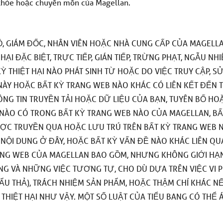
c khỏe hoặc chuyên môn của Magellan.
, GIÁM ĐỐC, NHÂN VIÊN HOẶC NHÀ CUNG CẤP CỦA MAGELL
ẠI ĐẶC BIỆT, TRỰC TIẾP, GIÁN TIẾP, TRỪNG PHẠT, NGẪU NH
 THIỆT HẠI NÀO PHÁT SINH TỪ HOẶC DO VIỆC TRUY CẬP, S
Y HOẶC BẤT KỲ TRANG WEB NÀO KHÁC CÓ LIÊN KẾT ĐẾN 
HÔNG TIN TRUYỀN TẢI HOẶC DỮ LIỆU CỦA BẠN, TUYÊN BỐ HO
N NÀO CÓ TRONG BẤT KỲ TRANG WEB NÀO CỦA MAGELLAN, BẤ
ĐƯỢC TRUYỀN QUA HOẶC LƯU TRÚ TRÊN BẤT KỲ TRANG WEB 
 NỘI DUNG Ở ĐÂY, HOẶC BẤT KỲ VẤN ĐỀ NÀO KHÁC LIÊN Q
ANG WEB CỦA MAGELLAN BAO GỒM, NHƯNG KHÔNG GIỚI HẠN
ỤNG VÀ NHỮNG VIỆC TƯƠNG TỰ, CHO DÙ DỰA TRÊN VIỆC VI
CẨU THẢ), TRÁCH NHIỆM SẢN PHẨM, HOẶC THẬM CHÍ KHÁC N
HIỆT HẠI NHƯ VẬY. MỘT SỐ LUẬT CỦA TIỂU BANG CÓ THỂ 