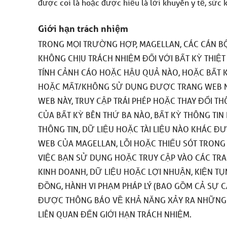
được coi là hoặc được hiểu là lời khuyên y tế, sứ
Giới hạn trách nhiệm
TRONG MỌI TRƯỜNG HỢP, MAGELLAN, CÁC CÁN BỘ
KHÔNG CHỊU TRÁCH NHIỆM ĐỐI VỚI BẤT KỲ THIỆT H
TÍNH CẢNH CÁO HOẶC HẬU QUẢ NÀO, HOẶC BẤT KỲ
HOẶC MẤT/KHÔNG SỬ DỤNG ĐƯỢC TRANG WEB NÀ
WEB NÀY, TRUY CẬP TRÁI PHÉP HOẶC THAY ĐỔI T
CỦA BẤT KỲ BÊN THỨ BA NÀO, BẤT KỲ THÔNG TI
THÔNG TIN, DỮ LIỆU HOẶC TÀI LIỆU NÀO KHÁC 
WEB CỦA MAGELLAN, LỖI HOẶC THIẾU SÓT TRONG
VIỆC BẠN SỬ DỤNG HOẶC TRUY CẬP VÀO CÁC TR
KINH DOANH, DỮ LIỆU HOẶC LỢI NHUẬN, KIỆN T
ĐỒNG, HÀNH VI PHẠM PHÁP LÝ (BAO GỒM CẢ SỰ 
ĐƯỢC THÔNG BÁO VỀ KHẢ NĂNG XẢY RA NHỮNG T
LIÊN QUAN ĐẾN GIỚI HẠN TRÁCH NHIỆM.