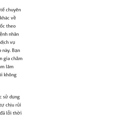
 tế chuyên
 khác về
uốc theo
bệnh nhân
 dịch vụ
b này. Bạn
ên gia chăm
tâm lâm
ôi không
ệc sử dụng
ự chịu rủi
đã lỗi thời