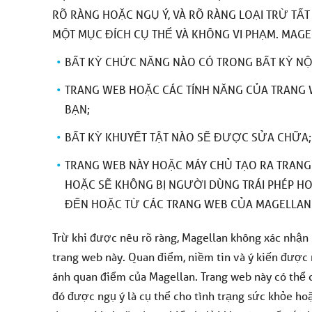
RÕ RÀNG HOẶC NGỤ Ý, VÀ RÕ RÀNG LOẠI TRỪ TẤ
MỘT MỤC ĐÍCH CỤ THỂ VÀ KHÔNG VI PHẠM. MAG
BẤT KỲ CHỨC NĂNG NÀO CÓ TRONG BẤT KỲ NỘ
TRANG WEB HOẶC CÁC TÍNH NĂNG CỦA TRANG 
BẠN;
BẤT KỲ KHUYẾT TẬT NÀO SẼ ĐƯỢC SỬA CHỮA
TRANG WEB NÀY HOẶC MÁY CHỦ TẠO RA TRANG
HOẶC SẼ KHÔNG BỊ NGƯỜI DÙNG TRÁI PHÉP HO
ĐẾN HOẶC TỪ CÁC TRANG WEB CỦA MAGELLAN 
Trừ khi được nêu rõ ràng, Magellan không xác nhận
trang web này. Quan điểm, niềm tin và ý kiến được 
ánh quan điểm của Magellan. Trang web này có thể c
đó được ngụ ý là cụ thể cho tình trạng sức khỏe hoặ