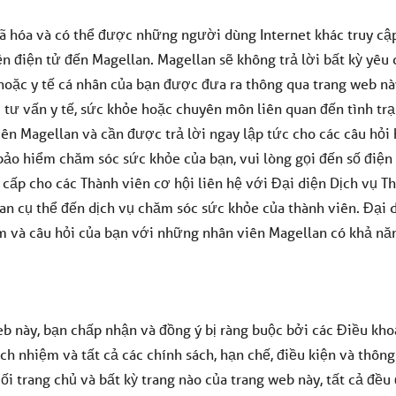
 hóa và có thể được những người dùng Internet khác truy cậ
 điện tử đến Magellan. Magellan sẽ không trả lời bất kỳ yêu 
hoặc y tế cá nhân của bạn được đưa ra thông qua trang web nà
 tư vấn y tế, sức khỏe hoặc chuyên môn liên quan đến tình tr
iên Magellan và cần được trả lời ngay lập tức cho các câu hỏi
bảo hiểm chăm sóc sức khỏe của bạn, vui lòng gọi đến số điện
cấp cho các Thành viên cơ hội liên hệ với Đại diện Dịch vụ Th
uan cụ thể đến dịch vụ chăm sóc sức khỏe của thành viên. Đại 
âm và câu hỏi của bạn với những nhân viên Magellan có khả nă
eb này, bạn chấp nhận và đồng ý bị ràng buộc bởi các Điều kh
ch nhiệm và tất cả các chính sách, hạn chế, điều kiện và thôn
ối trang chủ và bất kỳ trang nào của trang web này, tất cả đề