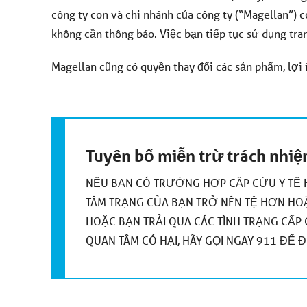
công ty con và chi nhánh của công ty (“Magellan”) c
không cần thông báo. Việc bạn tiếp tục sử dụng tra
Magellan cũng có quyền thay đổi các sản phẩm, lợi 
Tuyên bố miễn trừ trách nhi
NẾU BẠN CÓ TRƯỜNG HỢP CẤP CỨU Y TẾ H
TÂM TRẠNG CỦA BẠN TRỞ NÊN TỆ HƠN HOẶ
HOẶC BẠN TRẢI QUA CÁC TÌNH TRẠNG CẤP
QUAN TÂM CÓ HẠI, HÃY GỌI NGAY 911 ĐỂ