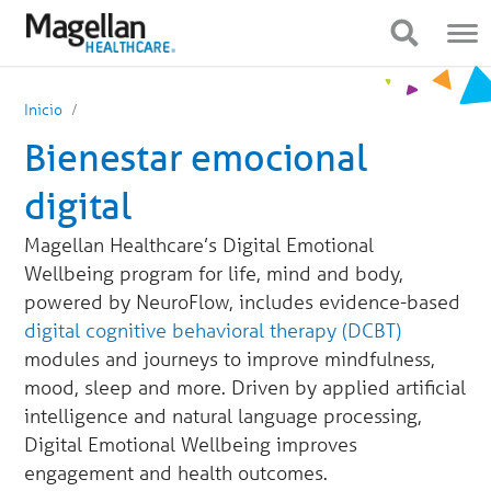
Estás
Navegación
en
móvil
Mostrar navegación
Mostrar navegación
el
menú
principal.
Haga
Inicio
clic
para
Bienestar emocional
ir
al
contenido
digital
Magellan Healthcare’s Digital Emotional
Wellbeing program for life, mind and body,
powered by NeuroFlow, includes evidence-based
digital cognitive behavioral therapy (DCBT)
modules and journeys to improve mindfulness,
mood, sleep and more. Driven by applied artificial
intelligence and natural language processing,
Digital Emotional Wellbeing improves
engagement and health outcomes.