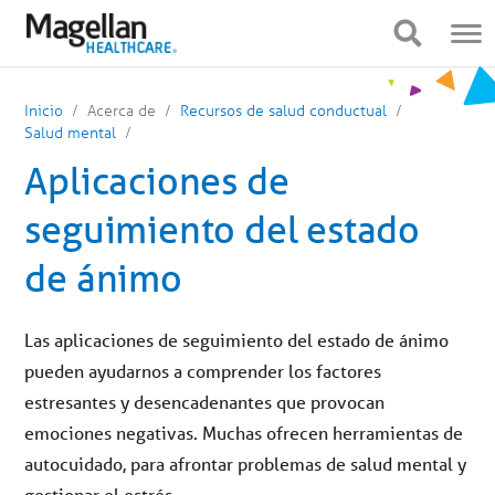
Estás
Navegación
en
móvil
Mostrar navegación
Mostrar navegación
el
menú
principal.
Haga
Inicio
Acerca de
Recursos de salud conductual
clic
para
Salud mental
ir
al
Aplicaciones de
contenido
seguimiento del estado
de ánimo
Las aplicaciones de seguimiento del estado de ánimo
pueden ayudarnos a comprender los factores
estresantes y desencadenantes que provocan
emociones negativas. Muchas ofrecen herramientas de
autocuidado, para afrontar problemas de salud mental y
gestionar el estrés.