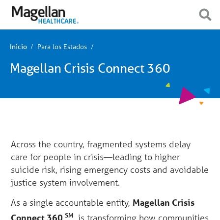
Estás
Navegación
en
móvil
Mostrar navegación
Mostrar navegación
el
menú
principal.
Haga
Para los Estados
Inicio
clic
para
Magellan Crisis Connect 360
ir
al
contenido
Across the country, fragmented systems delay
care for people in crisis—leading to higher
suicide risk, rising emergency costs and avoidable
justice system involvement.
As a single accountable entity,
Magellan Crisis
SM
Connect 360
is transforming how communities