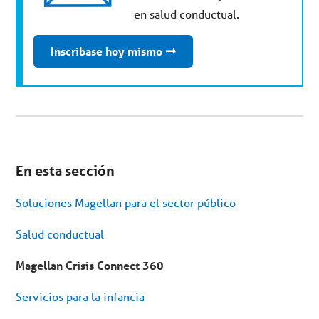
en salud conductual.
Inscríbase hoy mismo
Se
encuentra
En esta sección
en
el
menú
Soluciones Magellan para el sector público
secundario.
Saltar
al
Salud conductual
contenido
del
artículo
Magellan Crisis Connect 360
Servicios para la infancia