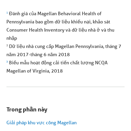
Đánh giá của Magellan Behavioral Health of
1
Pennsylvania bao gồm dữ liệu khiếu nại, khảo sát
Consumer Health Inventory và dữ liệu nhà ở và thu
nhập
Dữ liệu nhà cung cấp Magellan Pennsylvania, tháng 7
2
năm 2017-tháng 6 năm 2018
Biểu mẫu hoạt động cải tiến chất lượng NCQA
3
Magellan of Virginia, 2018
Bạn
đang
Trong phần này
ở
menu
phụ.
Giải pháp khu vực công Magellan
Bỏ
qua