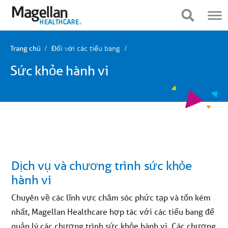
Bạn
Điều
đang
hướng
Hiển thị điều hướng
Hiển thị điều hướng
ở
di
menu
động
chính.
Nhấp
Đối với các tiểu bang
Trang chủ
để
bỏ
Sức khỏe hành vi
qua
nội
dung
Dịch vụ và chương trình sức khỏe
hành vi
Chuyên về các lĩnh vực chăm sóc phức tạp và tốn kém
nhất, Magellan Healthcare hợp tác với các tiểu bang để
quản lý các chương trình sức khỏe hành vi. Các chương