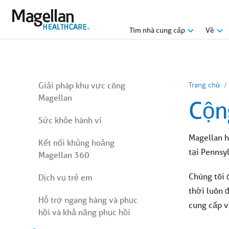
Bạn
đang
ở
menu
Tìm nhà cung cấp
Về
chính.
Nhấp
để
bỏ
qua
nội
Bạn
dung
Giải pháp khu vực công
Trang chủ
đang
Magellan
ở
Cộn
menu
phụ.
Sức khỏe hành vi
Bỏ
qua
Magellan h
nội
Kết nối khủng hoảng
dung
tại Pennsy
Magellan 360
bài
viết
Chúng tôi 
Dịch vụ trẻ em
thời luôn 
Hỗ trợ ngang hàng và phục
cung cấp v
hồi và khả năng phục hồi