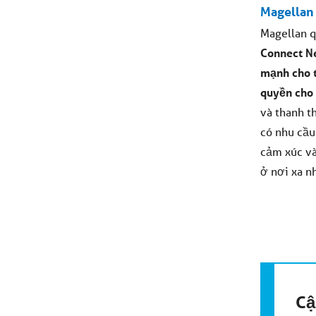
Magellan
Magellan q
Connect N
mạnh cho t
quyền cho 
và thanh t
có nhu cầu
cảm xúc và
ở nơi xa n
Cậ