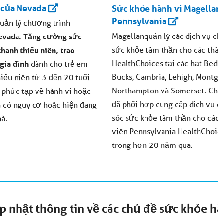
 của Nevada
Sức khỏe hành vi Magella
Pennsylvania
uản lý chương trình
Magellan
quản lý các dịch vụ 
evada: Tăng cường sức
sức khỏe tâm thần cho các th
hanh thiếu niên, trao
HealthChoices tại các hạt Bed
gia đình
dành cho trẻ em
Bucks, Cambria, Lehigh, Mont
hiếu niên từ 3 đến 20 tuổi
Northampton và Somerset. Ch
 phức tạp về hành vi hoặc
đã phối hợp cung cấp dịch vụ
 có nguy cơ hoặc hiện đang
sóc sức khỏe tâm thần cho cá
hà.
viên Pennsylvania HealthChoi
trong hơn 20 năm qua.
p nhật thông tin về các chủ đề sức khỏe h