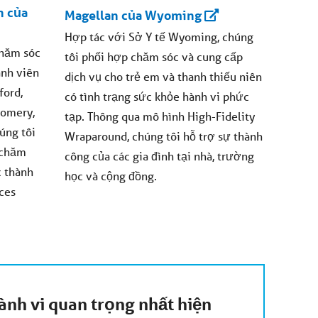
n của
Magellan của Wyoming
Hợp tác với Sở Y tế Wyoming, chúng
chăm sóc
tôi phối hợp chăm sóc và cung cấp
ành viên
dịch vụ cho trẻ em và thanh thiếu niên
ford,
có tình trạng sức khỏe hành vi phức
gomery,
tạp. Thông qua mô hình High-Fidelity
úng tôi
Wraparound, chúng tôi hỗ trợ sự thành
 chăm
công của các gia đình tại nhà, trường
c thành
học và cộng đồng.
ces
ành vi quan trọng nhất hiện