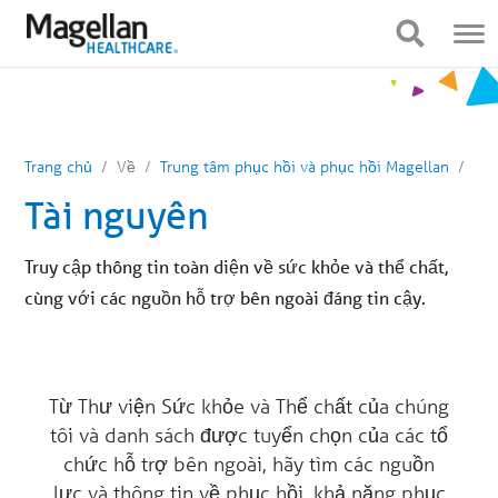
Bạn
Điều
đang
hướng
Hiển thị điều hướng
Hiển thị điều hướng
ở
di
menu
động
chính.
Nhấp
để
bỏ
qua
nội
Trang chủ
Về
Trung tâm phục hồi và phục hồi Magellan
dung
Tài nguyên
Truy cập thông tin toàn diện về sức khỏe và thể chất,
cùng với các nguồn hỗ trợ bên ngoài đáng tin cậy.
Từ Thư viện Sức khỏe và Thể chất của chúng
tôi và danh sách được tuyển chọn của các tổ
chức hỗ trợ bên ngoài, hãy tìm các nguồn
lực và thông tin về phục hồi, khả năng phục