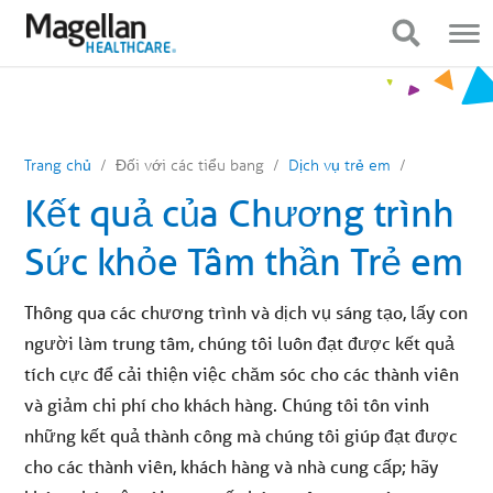
Bạn
Điều
đang
hướng
Hiển thị điều hướng
Hiển thị điều hướng
ở
di
menu
động
chính.
Nhấp
để
bỏ
qua
nội
Trang chủ
Đối với các tiểu bang
Dịch vụ trẻ em
dung
Kết quả của Chương trình
Sức khỏe Tâm thần Trẻ em
Thông qua các chương trình và dịch vụ sáng tạo, lấy con
người làm trung tâm, chúng tôi luôn đạt được kết quả
tích cực để cải thiện việc chăm sóc cho các thành viên
và giảm chi phí cho khách hàng. Chúng tôi tôn vinh
những kết quả thành công mà chúng tôi giúp đạt được
cho các thành viên, khách hàng và nhà cung cấp; hãy