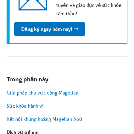
tuyến và giáo dục về sức khỏe
tâm thần!
Đăng ký ngay hôm nay!
Bạn
đang
Trong phần này
ở
menu
phụ.
Giải pháp khu vực công Magellan
Bỏ
qua
nội
Sức khỏe hành vi
dung
bài
viết
Kết nối khủng hoảng Magellan 360
Dịch vụ trẻ em