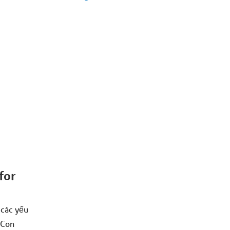
for
 các yếu
 Con