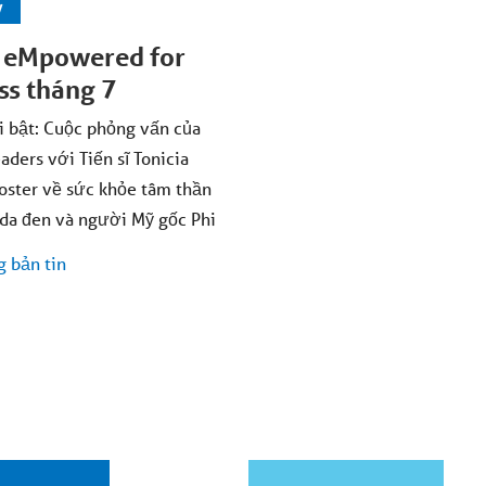
y
n eMpowered for
ss tháng 7
ổi bật: Cuộc phỏng vấn của
aders với Tiến sĩ Tonicia
ster về sức khỏe tâm thần
da đen và người Mỹ gốc Phi
g bản tin