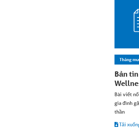
Tháng mư
Bản ti
Wellne
Bài viết nổ
gia đình g
thần
Tải xuốn