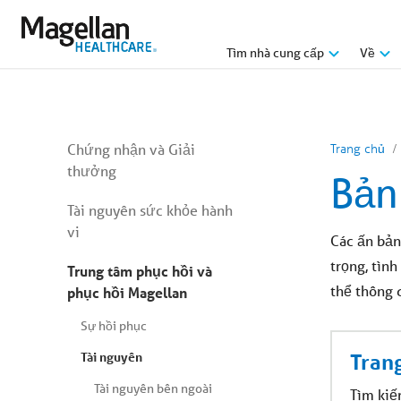
Bạn
đang
ở
menu
Tìm nhà cung cấp
Về
chính.
Nhấp
để
bỏ
qua
nội
Bạn
dung
Chứng nhận và Giải
Trang chủ
đang
thưởng
ở
Bản
menu
phụ.
Tài nguyên sức khỏe hành
Bỏ
qua
vi
Các ấn bản
nội
dung
trọng, tìn
Trung tâm phục hồi và
bài
viết
thể thông 
phục hồi Magellan
Sự hồi phục
Tài nguyên
Tran
Tài nguyên bên ngoài
Tìm kiế