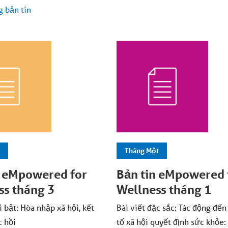
g bản tin
Tháng Một
n eMpowered for
Bản tin eMpowered 
ss tháng 3
Wellness tháng 1
i bật: Hòa nhập xã hội, kết
Bài viết đặc sắc: Tác động đến
c hồi
tố xã hội quyết định sức khỏe: