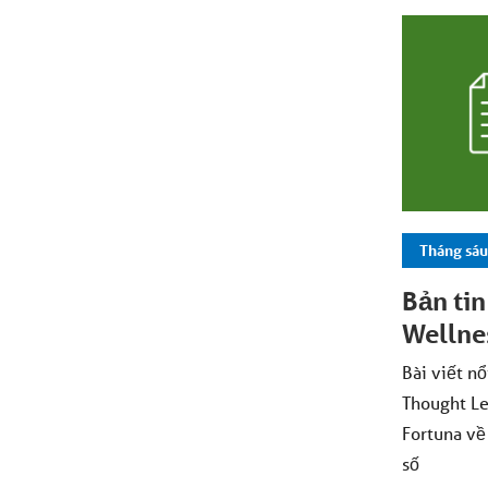
Tháng sáu
Bản ti
Wellne
Bài viết n
Thought Le
Fortuna về
số