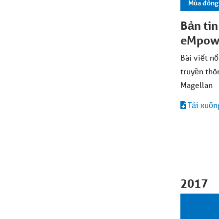
Mùa đông
Bản ti
eMpowe
Bài viết nổ
truyền thô
Magellan
Tải xuốn
2017