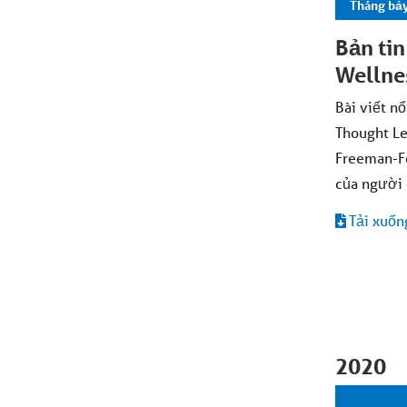
Tháng bả
Bản ti
Wellne
Bài viết n
Thought Le
Freeman-Fo
của người 
Tải xuốn
2020