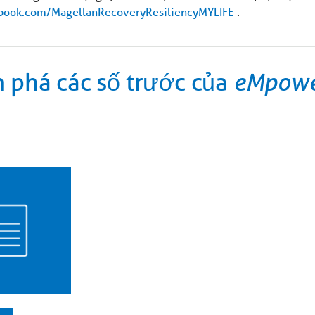
book.com/MagellanRecoveryResiliencyMYLIFE
.
 phá các số trước của
eMpower