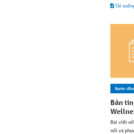
Tải xuốn
Bước đều
Bản ti
Wellne
Bài viết nổ
nối và phụ