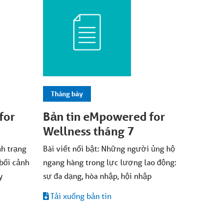
Tháng bảy
for
Bản tin eMpowered for
Wellness tháng 7
nh trạng
Bài viết nổi bật: Những người ủng hộ
 bối cảnh
ngang hàng trong lực lượng lao động:
y
sự đa dạng, hòa nhập, hội nhập
Tải xuống bản tin