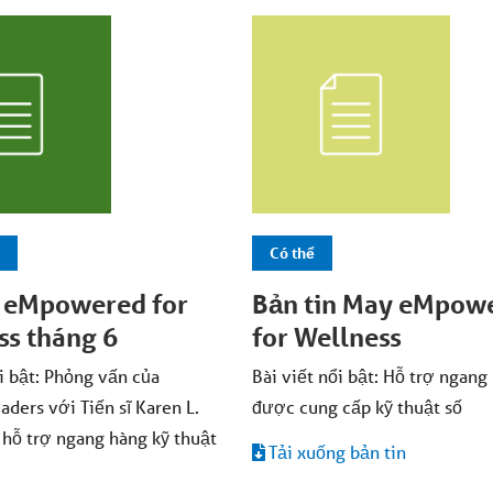
Có thể
n eMpowered for
Bản tin May eMpow
ss tháng 6
for Wellness
ổi bật: Phỏng vấn của
Bài viết nổi bật: Hỗ trợ ngang
aders với Tiến sĩ Karen L.
được cung cấp kỹ thuật số
 hỗ trợ ngang hàng kỹ thuật
Tải xuống bản tin